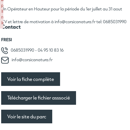
p
Un Opérateur en Hauteur pour la période du 1er juillet au 31 aout
li
n
CV et lettre de motivation à info@corsicanatura.fr tel: 0685031990
k
Contact
Failed to initialize plugin: wplink
FRESI
0685031990
-
04 95 10 83 16
info@corsicanatura.fr
Voir la fiche complète
Télécharger le fichier asssocié
Voir le site du parc