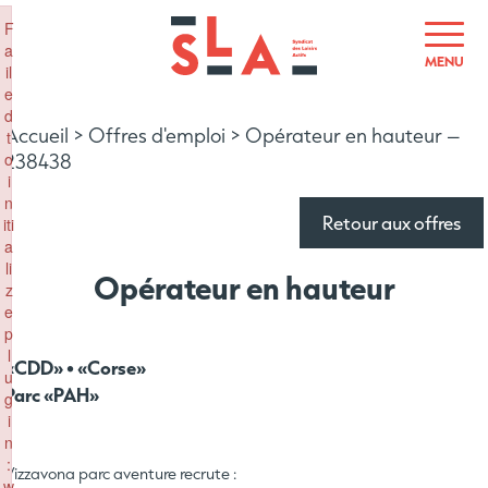
×
F
a
MENU
il
e
d
Accueil
>
Offres d'emploi
>
Opérateur en hauteur –
t
o
238438
i
n
Retour aux offres
iti
a
li
Opérateur en hauteur
z
e
p
l
«CDD» • «Corse»
u
Parc «PAH»
g
i
n
:
Vizzavona parc aventure recrute :
w