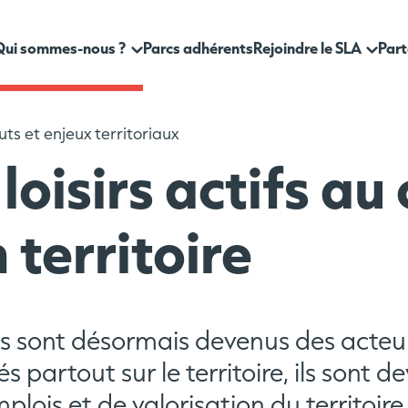
Qui sommes-nous ?
Parcs adhérents
Rejoindre le SLA
Part
uts et enjeux territoriaux
yndicat des Loisirs Actifs
enir adhérent
Les Loisirs Acti
 loisirs actifs au
Loisirs Actifs
enir partenaire
Atouts et enjeu
SPARKS
Formation et sé
territoire
sirs sont désormais devenus des acte
 partout sur le territoire, ils sont de
lois et de valorisation du territoire