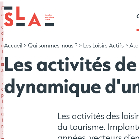
×
F
a
il
e
d
t
Accueil
>
Qui sommes-nous ?
>
Les Loisirs Actifs
>
Ato
o
Qui sommes-nous ?
Rejoindre le SLA
Le S
Dev
i
Les activités de
n
Les 
Dev
iti
a
Le 
li
dynamique d'un 
z
e
p
l
u
Les activités des loi
g
i
du tourisme. Implantés
n
:
années, vecteurs d’emp
w