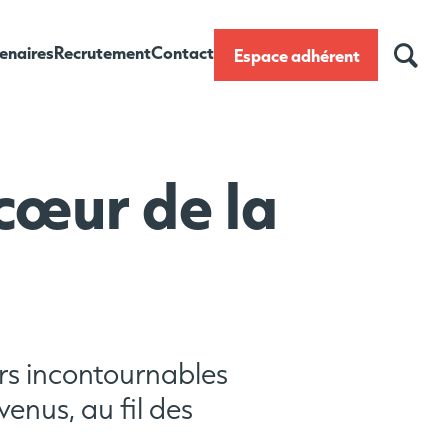
enaires
Recrutement
Contact
Espace adhérent
fs
 cœur de la
x territoriaux
curité
urs incontournables
venus, au fil des
.