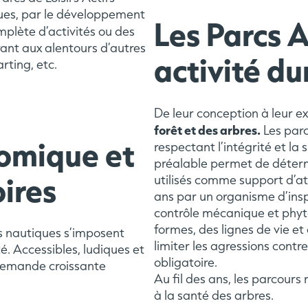
iques, par le développement
Les Parcs 
lète d’activités ou des
rant aux alentours d’autres
activité d
rting, etc.
De leur conception à leur e
forêt et des arbres.
Les parc
omique et
respectant l’intégrité et la
préalable permet de déterm
oires
utilisés comme support d’ate
ans par un organisme d’insp
contrôle mécanique et phyto
formes, des lignes de vie et
s nautiques s’imposent
limiter les agressions contr
é. Accessibles, ludiques et
obligatoire.
 demande croissante
Au fil des ans, les parcours
à la santé des arbres.