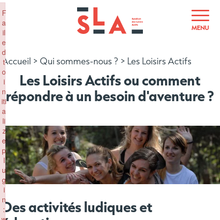
×
F
a
MENU
il
e
d
Accueil
>
Qui sommes-nous ?
>
Les Loisirs Actifs
t
o
Les Loisirs Actifs ou comment
i
n
répondre à un besoin d'aventure ?
iti
a
li
z
e
p
l
u
g
i
n
Des activités ludiques et
:
w