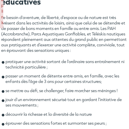
éducatives
p
li
n
Le besoin d’aventure, de liberté, d’espace ou de nature est très
k
présent dans les activités de loisirs, ainsi que celui de se détendre et
de passer de bons moments en famille ou entre amis. Les PAH
Failed to initialize plugin: wplink
(Accrobranche), Parcs Aquatiques Gonflables, et Téléskis nautiques
répondent pleinement aux attentes du grand public en permettant
aux pratiquants et d’exercer une activité complète, conviviale, tout
en éprouvant des sensations uniques :
pratiquer une activité sortant de l’ordinaire sans entraînement ni
technicité particulière ;
passer un moment de détente entre amis, en famille, avec les
enfants dès l’âge de 3 ans pour certaines structures;
se mettre au défi, se challenger, faire marcher ses méninges !
jouir d’un environnement sécurisé tout en gardant l’initiative de
ses mouvements ;
découvrir la richesse et la diversité de la nature
éprouver des sensations fortes et surmonter ses peurs ;