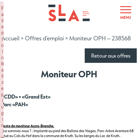
×
F
a
MENU
il
e
d
Accueil
>
Offres d'emploi
>
Moniteur OPH – 238568
t
o
i
Retour aux offres
n
iti
a
Moniteur OPH
li
z
e
p
«CDD» • «Grand Est»
l
Parc «PAH»
u
g
i
n
Poste de moniteur Accro-Branche.
:
Qui sommes-nous ? :
Implanté au pied des Ballons des Vosges, Parc Arbre Aventure 68
situé au Cols du Hof dans la commune de Kruth. Su les berges du Lac de Kruth-
w