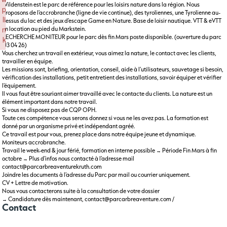
Wildenstein est le parc de référence pour les loisirs nature dans la région. Nous
p
proposons de l’accrobranche (ligne de vie continue), des tyroliennes, une Tyrolienne au-
li
dessus du lac et des jeux d’escape Game en Nature. Base de loisir nautique. VTT & eVTT
n
en location au pied du Markstein.
RECHERCHE MONITEUR pour le parc dès fin Mars poste disponible. (ouverture du parc
k
03 04 26)
Failed to initialize plugin: wplink
Vous cherchez un travail en extérieur, vous aimez la nature, le contact avec les clients,
travailler en équipe.
Les missions sont, briefing, orientation, conseil, aide à l’utilisateurs, sauvetage si besoin,
vérification des installations, petit entretient des installations, savoir équiper et vérifier
l’équipement.
Il vous faut être souriant aimer travaillé avec le contacte du clients. La nature est un
élément important dans notre travail.
Si vous ne disposez pas de CQP OPH.
Toute ces compétence vous serons donnez si vous ne les avez pas. La formation est
donné par un organisme privé et indépendant agréé.
Ce travail est pour vous, prenez place dans notre équipe jeune et dynamique.
Moniteurs accrobranche.
Travail le week-end & jour férié, formation en interne possible → Période Fin Mars à fin
octobre → Plus d’infos nous contacté à l’adresse mail
contact@parcarbreaventurekruth.com
Joindre les documents à l’adresse du Parc par mail ou courrier uniquement.
CV + Lettre de motivation.
Nous vous contacterons suite à la consultation de votre dossier
→ Candidature dès maintenant, contact@parcarbreaventure.com /
Contact