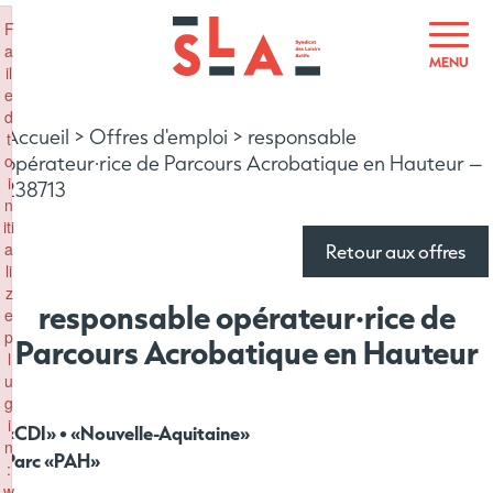
×
F
a
MENU
il
e
d
Accueil
>
Offres d'emploi
>
responsable
t
o
opérateur·rice de Parcours Acrobatique en Hauteur –
i
238713
n
iti
a
Retour aux offres
li
z
responsable opérateur·rice de
e
p
Parcours Acrobatique en Hauteur
l
u
g
i
«CDI» • «Nouvelle-Aquitaine»
n
Parc «PAH»
:
w