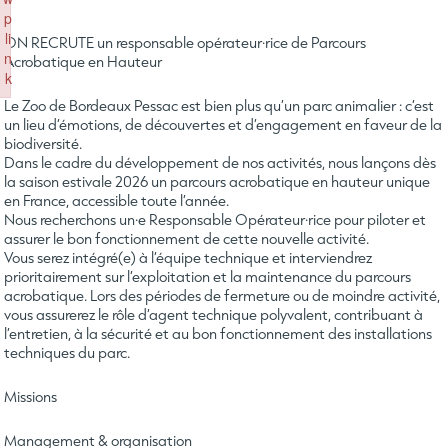
p
li
ON RECRUTE un responsable opérateur·rice de Parcours
n
Acrobatique en Hauteur
k
Failed to initialize plugin: wplink
Le Zoo de Bordeaux Pessac est bien plus qu’un parc animalier : c’est
un lieu d’émotions, de découvertes et d’engagement en faveur de la
biodiversité.
Dans le cadre du développement de nos activités, nous lançons dès
la saison estivale 2026 un parcours acrobatique en hauteur unique
en France, accessible toute l’année.
Nous recherchons un·e Responsable Opérateur·rice pour piloter et
assurer le bon fonctionnement de cette nouvelle activité.
Vous serez intégré(e) à l’équipe technique et interviendrez
prioritairement sur l’exploitation et la maintenance du parcours
acrobatique. Lors des périodes de fermeture ou de moindre activité,
vous assurerez le rôle d’agent technique polyvalent, contribuant à
l’entretien, à la sécurité et au bon fonctionnement des installations
techniques du parc.
Missions
Management & organisation