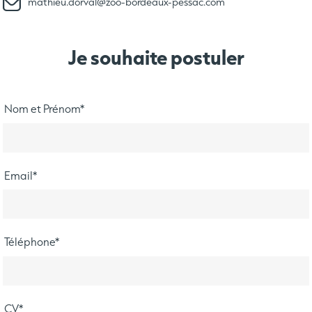
mathieu.dorval@zoo-bordeaux-pessac.com
Je souhaite postuler
Nom et Prénom
*
Email
*
Téléphone
*
CV
*