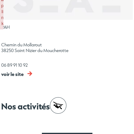
p
li
n
k
PAH
Failed to initialize plugin: wplink
Chemin du Mollarout
38250 Saint Nizier du Moucherotte
06 89 91 10 92
voir le site
Nos activités