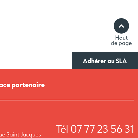
Haut
de page
Adhérer au SLA
ace partenaire
Tél
07 77 23 56 31
rue Saint Jacques