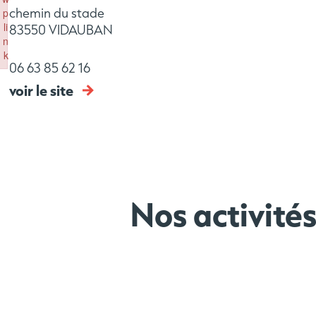
chemin du stade
p
li
83550 VIDAUBAN
n
k
06 63 85 62 16
Failed to initialize plugin: wplink
voir le site
Nos activité