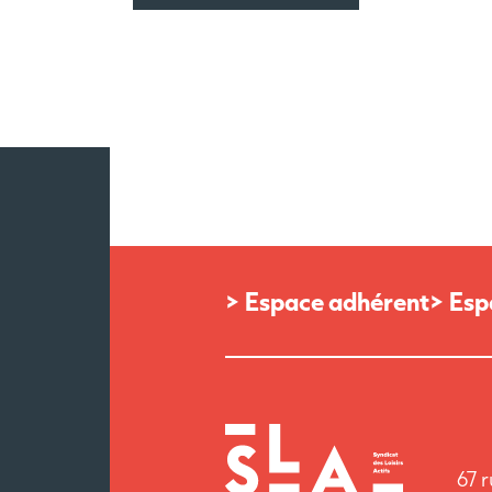
> Espace adhérent
> Esp
67 