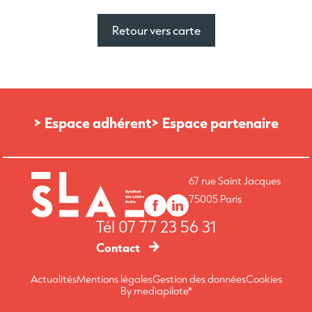
Retour vers carte
> Espace adhérent
> Espace partenaire
67 rue Saint Jacques
75005 Paris
Tél
07 77 23 56 31
Contact
Actualités
Mentions légales
Gestion des données
Cookies
By mediapilote*