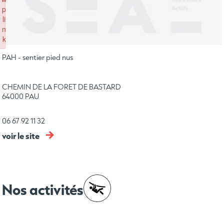
p
li
n
k
Failed to initialize plugin: wplink
PAH - sentier pied nus
CHEMIN DE LA FORET DE BASTARD
64000 PAU
06 67 92 11 32
voir le site
Nos activités