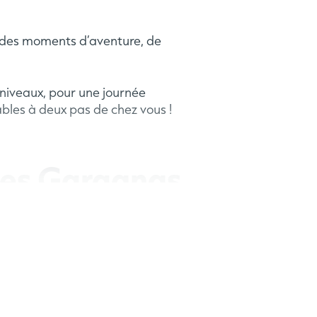
e des moments d’aventure, de
 niveaux, pour une journée
ables à deux pas de chez vous !
 des Garagnas
s résonnent !
 expérience inoubliable.