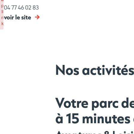
p
04 77 46 02 83
li
voir le site
n
k
Failed to initialize plugin: wplink
Nos activité
Votre parc de
à 15 minutes