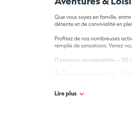
Aventures & Loisi
Que vous soyez en famille, entre
détente et de convivialité en ple
Profitez de nos
nombreuses activ
remplie de sensations. Venez vou
11 parcours accrobranche – 110 a
bienvenue da
où l’imaginai
Lire
plus
16 activités au so
De nombreuses activités et des 