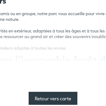
rs
 amis ou en groupe, notre parc vous accueille pour vivr
ine nature.
ités
en extérieur, adaptées à tous les âges et à tous les
s ressourcer au grand air et créer des souvenirs inoubli
teliers adaptés à toutes les envies
ns l’incroyable forêt
re prend vie et les rire
l en accès illimité dès 2 ans
Retour vers carte
énigmes palpitantes attendent nos aventuriers pour une