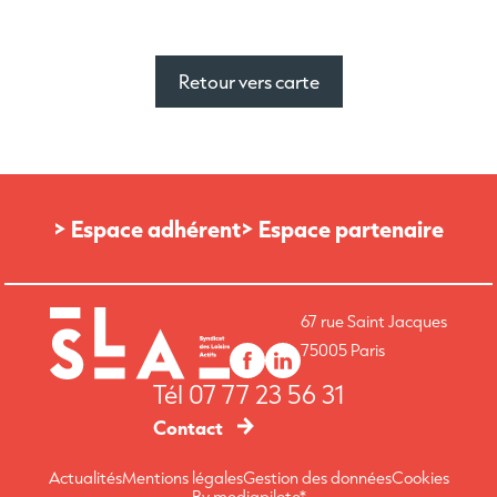
Retour vers carte
> Espace adhérent
> Espace partenaire
67 rue Saint Jacques
75005 Paris
Tél
07 77 23 56 31
Contact
Actualités
Mentions légales
Gestion des données
Cookies
By mediapilote*