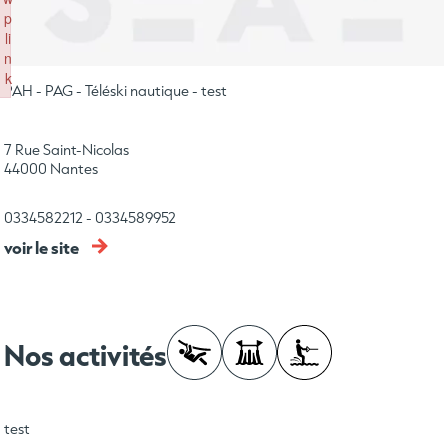
p
li
n
k
PAH - PAG - Téléski nautique - test
Failed to initialize plugin: wplink
7 Rue Saint-Nicolas
44000 Nantes
0334582212
-
0334589952
voir le site
Nos activités
test