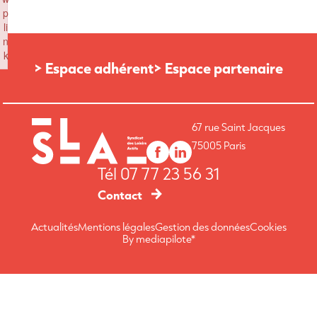
p
li
n
k
> Espace adhérent
> Espace partenaire
Failed to initialize plugin: wplink
67 rue Saint Jacques
75005 Paris
Tél
07 77 23 56 31
Contact
Actualités
Mentions légales
Gestion des données
Cookies
By mediapilote*