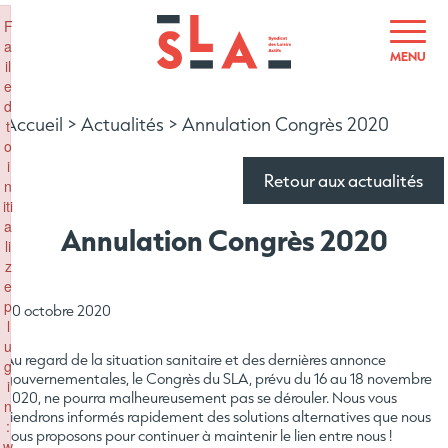
×
F
a
MENU
il
e
d
Accueil
>
Actualités
>
Annulation Congrès 2020
t
o
i
Retour aux actualités
n
iti
a
Annulation Congrès 2020
li
z
e
p
30 octobre 2020
l
u
Au regard de la situation sanitaire et des dernières annonce
g
gouvernementales, le Congrès du SLA, prévu du 16 au 18 novembre
i
2020, ne pourra malheureusement pas se dérouler. Nous vous
n
tiendrons informés rapidement des solutions alternatives que nous
:
vous proposons pour continuer à maintenir le lien entre nous !
w