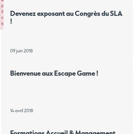
p
li
Devenez exposant au Congrès du SLA
n
!
k
Failed to initialize plugin: wplink
09 juin 2018
Bienvenue aux Escape Game !
14 avril 2018
Formations Accueil & Management